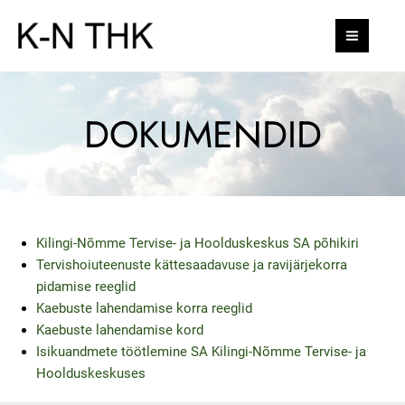
Skip
MAI
to
MEN
content
DOKUMENDID
Kilingi-Nõmme Tervise- ja Hoolduskeskus SA põhikiri
Tervishoiuteenuste kättesaadavuse ja ravijärjekorra
pidamise reeglid
Kaebuste lahendamise korra reeglid
Kaebuste lahendamise kord
Isikuandmete töötlemine SA Kilingi-Nõmme Tervise- ja
Hoolduskeskuses