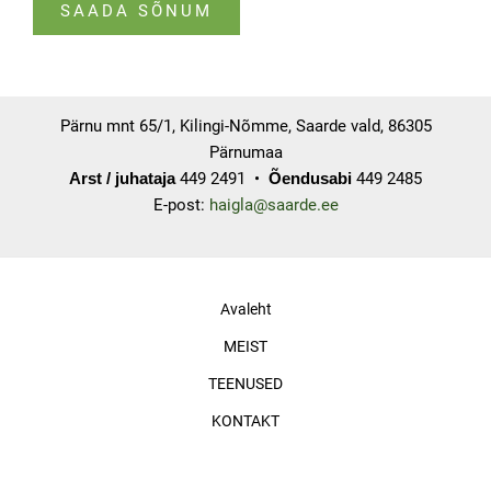
SAADA SÕNUM
Pärnu mnt 65/1, Kilingi-Nõmme, Saarde vald, 86305
Pärnumaa
449 2491 •
449 2485
Arst / juhataja
Õendusabi
E-post:
haigla@saarde.ee
Avaleht
MEIST
TEENUSED
KONTAKT