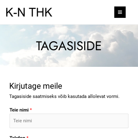
Skip
MAI
to
MEN
content
TAGASISIDE
Kirjutage meile
Tagasiside saatmiseks võib kasutada allolevat vormi.
*
Teie nimi