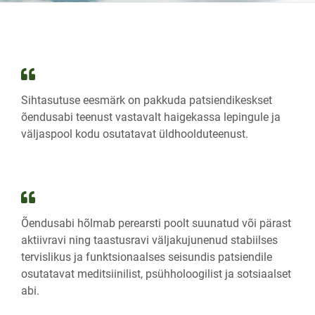
Sihtasutuse eesmärk on pakkuda patsiendikeskset
õendusabi teenust vastavalt haigekassa lepingule ja
väljaspool kodu osutatavat üldhoolduteenust.
Õendusabi hõlmab perearsti poolt suunatud või pärast
aktiivravi ning taastusravi väljakujunenud stabiilses
tervislikus ja funktsionaalses seisundis patsiendile
osutatavat meditsiinilist, psühholoogilist ja sotsiaalset
abi.