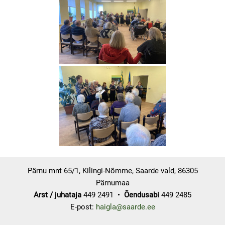
Pärnu mnt 65/1, Kilingi-Nõmme, Saarde vald, 86305
Pärnumaa
Arst / juhataja
449 2491 •
Õendusabi
449 2485
E-post:
haigla@saarde.ee