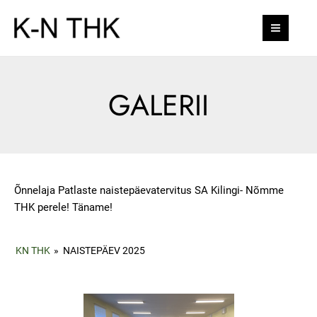
Skip
MAI
to
MEN
content
GALERII
Õnnelaja Patlaste naistepäevatervitus SA Kilingi- Nõmme
THK perele! Täname!
KN THK
»
NAISTEPÄEV 2025