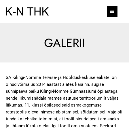
Skip
MAI
to
MEN
content
GALERII
SA Kilingi-Nõmme Tervise- ja Hoolduskeskuse eakatel on
olnud võimalus 2014 aastast alates käia nn. sügise
sünnipäeva paiku Kilingi-Nõmme Gümnaasiumi õpilastega
nende liikumisnädala raames asutuse territooriumilt väljas
liikumas. 11. klassi õpilased said esmakogemuse
ratastoolis oleva inimese abistamisel, sõidutamisel. Vaja oli
tunda ka tehnika toimimist, et toolil pidurid pealt ära saaks
ja lihtsam lükata oleks. Igal toolil oma süsteem. Seekord