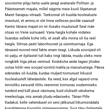
soovisime pilgu heita uuele peagi avatavale Politsei- ja
Päästeameti majale, millel nägime meie kooli lõpetanud
Maret Sarapuu vitraaži. Teekonnal oli kuulda hoolealuste
imestust, et ammu ei ole linna sellesse poolde saanud!
Kantsi tänava majad on nii ilusaks muutunud! Seal mäe
otsas on Vene surnuaed. Vana haigla kohale viidates
lisandus sellele kohe info, et sealt alla minna oli ka veel
haigla. Silmas peeti laborihoonet ja sünnitusmaja. Ega
tänased noored neid fakte enam teagi. Liikuda soovijaid oli
nii palju, et õpilastel tuli kaks ringi läbida, muidu oleks meie
rongkäik liiga pikas veninud. Kodukoha aeda tagasi jõudes
ootas kõiki ees soojad vorstid mahla ja maiustustega. Päeva
edenedes oli kuulda, kuidas muljed toimunust liikusid
hoolealustelt lähedastele. Ka need, kes algul vajasid oma
tervisliku seisundi tõttu veenmist toimuvas osalemiseks
tundsid end küll pisut väsinuna, kuid oluliselt värskema
meeleoluga, mis annab jõudu edasiseks. Tänan Pille
Kadakut, kelle vahendusel on seni jätkunud liikumisnädala
korraldamise koostöö gümnaasiumiga. Suur tänu õpilastele