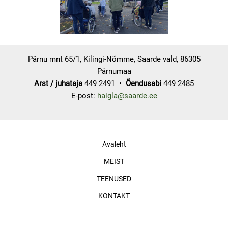
Pärnu mnt 65/1, Kilingi-Nõmme, Saarde vald, 86305
Pärnumaa
Arst / juhataja
449 2491 •
Õendusabi
449 2485
E-post:
haigla@saarde.ee
Avaleht
MEIST
TEENUSED
KONTAKT