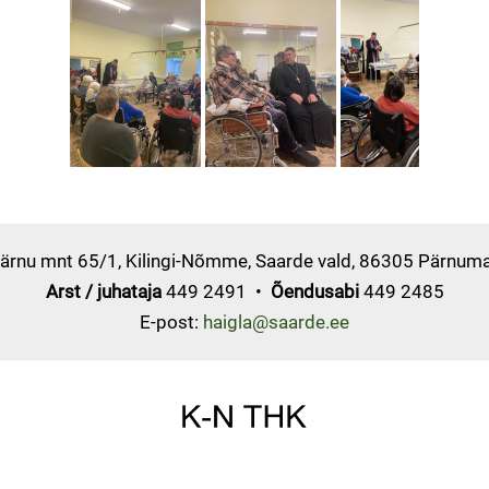
ärnu mnt 65/1, Kilingi-Nõmme, Saarde vald, 86305 Pärnum
Arst / juhataja
449 2491 •
Õendusabi
449 2485
E-post:
haigla@saarde.ee