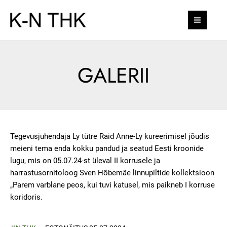
Skip
MAI
to
MEN
content
GALERII
Tegevusjuhendaja Ly tütre Raid Anne-Ly kureerimisel jõudis
meieni tema enda kokku pandud ja seatud Eesti kroonide
lugu, mis on 05.07.24-st üleval II korrusele ja
harrastusornitoloog Sven Hõbemäe linnupiltide kollektsioon
„Parem varblane peos, kui tuvi katusel, mis paikneb I korruse
koridoris.