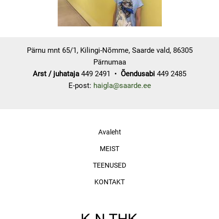
Pärnu mnt 65/1, Kilingi-Nõmme, Saarde vald, 86305
Pärnumaa
Arst / juhataja
449 2491 •
Õendusabi
449 2485
E-post:
haigla@saarde.ee
Avaleht
MEIST
TEENUSED
KONTAKT