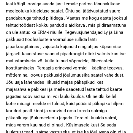
lasi kõigil loosiga saada just temale parima tänupakikese
meeleoluka kirjelduse saatel. Õhtu sai jäädvustatud suure
pandakaruga tehtud piltidega . Vaatasime kogu aasta jooksul
tehtud töödest kokku pandud slaidikava , mis pildiraamatuna
on üle antud ka ERM-i riiulile. Tegevusjuhendajad Ly ja Liina
pakkusid hoolealustele võimaluse rullida lahti
piparkoogitainas , vajutada kujundid ning ahjus küpsemise
järgselt kaunistuse saanud piparkoogid olidki valmis kas ise
maiustamiseks või külla tulnud sõpradele, lähedastele
kostitamiseks. Teraapia erinevad vormid – käeline tegevus,
mõtlemine, loovus pakkusid jõulumuusika saatel vaheldust.
Jõuluaja lähenedes liikusid majas päkapikud, kes
majarahvale pakikesi ja meile saadetud laste tehtud kaarte
jagades soovisid salmi või laulu kuulda. Oli neidki kellel
kohe midagi meelde ei tulnud, kuid püüdsid päkapiku hiljem
koridori pealt kinni ja soovisid oma toreda salmiga
päkapikuga jõulumeeleolu jagada. Tore oli kuulda salmi,
mida varem kuulnud ei olnud . Küsimusele kust Sa seda
luuletust tead , saime vastuseks, et ise ka jõuluvana olnud ja