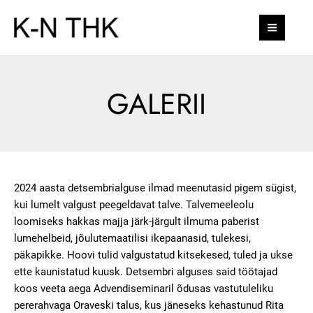
Skip
MAI
to
MEN
content
GALERII
2024 aasta detsembrialguse ilmad meenutasid pigem sügist,
kui lumelt valgust peegeldavat talve. Talvemeeleolu
loomiseks hakkas majja järk-järgult ilmuma paberist
lumehelbeid, jõulutemaatilisi ikepaanasid, tulekesi,
päkapikke. Hoovi tulid valgustatud kitsekesed, tuled ja ukse
ette kaunistatud kuusk. Detsembri alguses said töötajad
koos veeta aega Advendiseminaril õdusas vastutuleliku
pererahvaga Oraveski talus, kus jäneseks kehastunud Rita