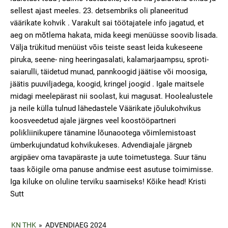
sellest ajast meeles. 23. detsembriks oli planeeritud
väärikate kohvik . Varakult sai töötajatele info jagatud, et
aeg on mõtlema hakata, mida keegi menüüsse soovib lisada.
Välja trükitud menüüst võis teiste seast leida kukeseene
piruka, seene- ning heeringasalati, kalamarjaampsu, sproti-
saiarulli, täidetud munad, pannkoogid jäätise või moosiga,
jäätis puuviljadega, koogid, kringel joogid . Igale maitsele
midagi meelepärast nii soolast, kui magusat. Hoolealustele
ja neile külla tulnud lähedastele Väärikate jõulukohvikus
koosveedetud ajale järgnes veel koostööpartneri
polikliinikupere tänamine lõunaootega võimlemistoast
ümberkujundatud kohvikukeses. Advendiajale järgneb
argipäev oma tavapäraste ja uute toimetustega. Suur tänu
taas kõigile oma panuse andmise eest asutuse toimimisse.
Iga kiluke on oluline terviku saamiseks! Kõike head! Kristi
Sutt
KN THK
»
ADVENDIAEG 2024