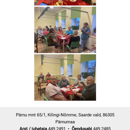
Pärnu mnt 65/1, Kilingi-Nõmme, Saarde vald, 86305
Pärnumaa
Arst / juhataja
449 2491 •
Õendusabi
449 2485