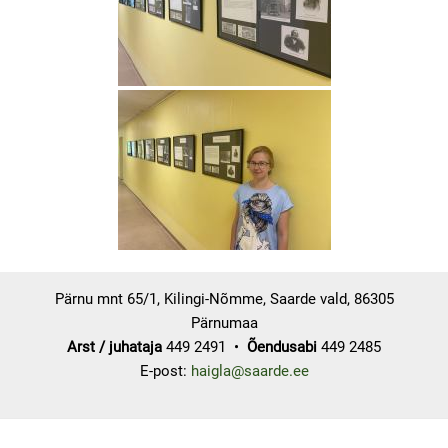
Pärnu mnt 65/1, Kilingi-Nõmme, Saarde vald, 86305
Pärnumaa
Arst / juhataja
449 2491 •
Õendusabi
449 2485
E-post:
haigla@saarde.ee