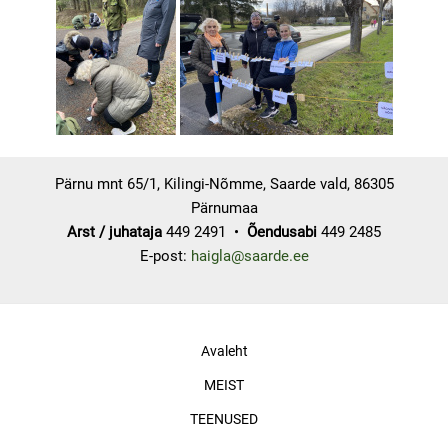
Pärnu mnt 65/1, Kilingi-Nõmme, Saarde vald, 86305
Pärnumaa
Arst / juhataja
449 2491 •
Õendusabi
449 2485
E-post:
haigla@saarde.ee
Avaleht
MEIST
TEENUSED